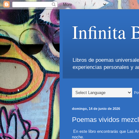
Infinita 
Libros de poemas universales
experiencias personales y 
Po
domingo, 14 de junio de 2026
Poemas vividos mezcl
En este libro encontrarás que Las A
noche.