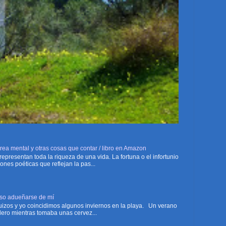
ea mental y otras cosas que contar / libro en Amazon
presentan toda la riqueza de una vida. La fortuna o el infortunio
nes poéticas que reflejan la pas...
iso adueñarse de mí
izos y yo coincidimos algunos inviernos en la playa. Un verano
ndero mientras tomaba unas cervez...