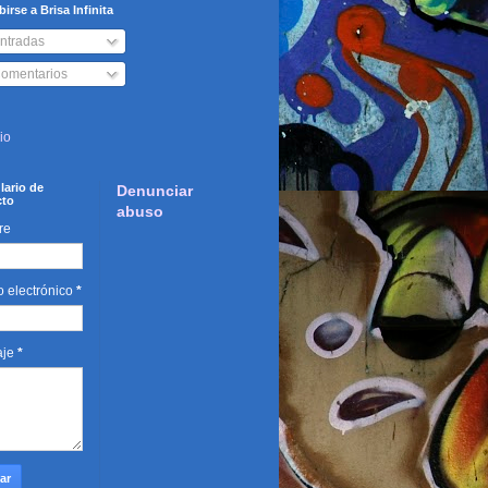
birse a Brisa Infinita
ntradas
omentarios
cio
lario de
Denunciar
cto
abuso
re
o electrónico
*
aje
*