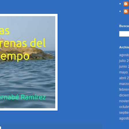
Buscar
Archiv
agost
julio 
junio
mayo 
abril 
marzo
febre
dicie
novie
octub
septi
agost