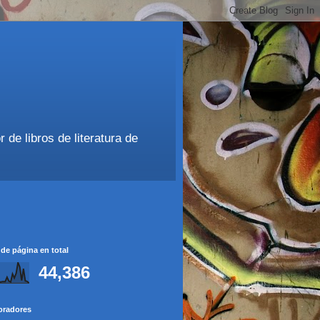
de libros de literatura de
 de página en total
44,386
oradores