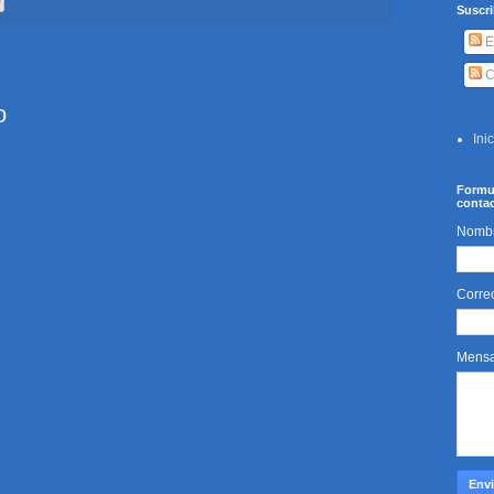
Suscri
E
C
o
Ini
Formu
conta
Nomb
Corre
Mens